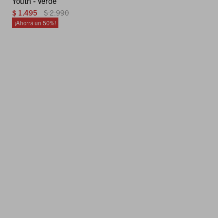
Youth - Verde
$
1.495
$
2.990
50