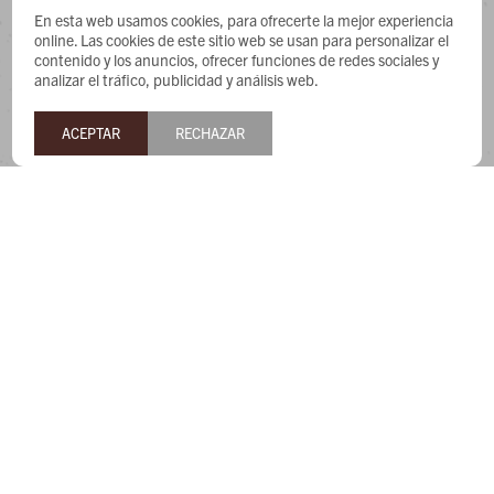
CONTACTO
En esta web usamos cookies, para ofrecerte la mejor experiencia
online. Las cookies de este sitio web se usan para personalizar el
contenido y los anuncios, ofrecer funciones de redes sociales y
Whatsapp: 091487180
analizar el tráfico, publicidad y análisis web.
Teléfono: 27169991
Lunes a jueves de 9:00 a 13:00 y de 14:00 a 17:45, viernes de
ACEPTAR
RECHAZAR
9:30 a 13:00 y de 14:00 a 17:45.
NEWSLETTER
¡Suscribite y recibí todas nuestras novedades!


