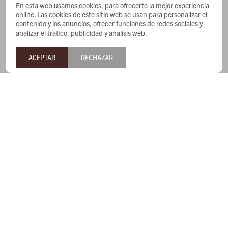
CONTACTO
En esta web usamos cookies, para ofrecerte la mejor experiencia
online. Las cookies de este sitio web se usan para personalizar el
contenido y los anuncios, ofrecer funciones de redes sociales y
Whatsapp: 091487180
analizar el tráfico, publicidad y análisis web.
Teléfono: 27169991
Lunes a jueves de 9:00 a 13:00 y de 14:00 a 17:45, viernes de
ACEPTAR
RECHAZAR
9:30 a 13:00 y de 14:00 a 17:45.
NEWSLETTER
¡Suscribite y recibí todas nuestras novedades!


