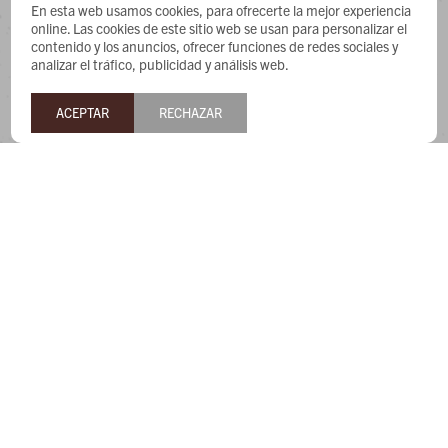
CONTACTO
En esta web usamos cookies, para ofrecerte la mejor experiencia
online. Las cookies de este sitio web se usan para personalizar el
contenido y los anuncios, ofrecer funciones de redes sociales y
Whatsapp: 091487180
analizar el tráfico, publicidad y análisis web.
Teléfono: 27169991
Lunes a jueves de 9:00 a 13:00 y de 14:00 a 17:45, viernes de
ACEPTAR
RECHAZAR
9:30 a 13:00 y de 14:00 a 17:45.
NEWSLETTER
¡Suscribite y recibí todas nuestras novedades!


