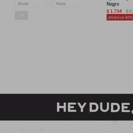
Negro
$
1.734
$
2
OK
40