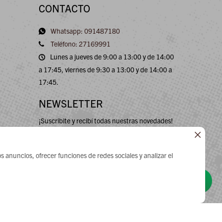
CONTACTO
Whatsapp: 091487180
Teléfono: 27169991
Lunes a jueves de 9:00 a 13:00 y de 14:00
a 17:45, viernes de 9:30 a 13:00 y de 14:00 a
17:45.
NEWSLETTER
¡Suscribite y recibí todas nuestras novedades!

s anuncios, ofrecer funciones de redes sociales y analizar el