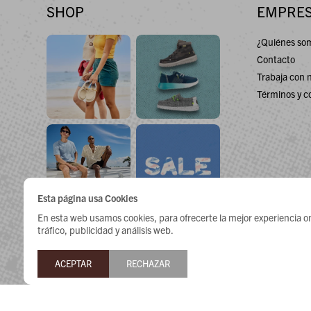
SHOP
EMPRE
¿Quiénes so
Contacto
Trabaja con 
Términos y c
Esta página usa Cookies
En esta web usamos cookies, para ofrecerte la mejor experiencia onli
tráfico, publicidad y análisis web.
ACEPTAR
RECHAZAR


