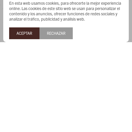
CONTACTO
En esta web usamos cookies, para ofrecerte la mejor experiencia
online. Las cookies de este sitio web se usan para personalizar el
contenido y los anuncios, ofrecer funciones de redes sociales y
Whatsapp: 091487180
analizar el tráfico, publicidad y análisis web.
Teléfono: 27169991
Lunes a jueves de 9:00 a 13:00 y de 14:00 a 17:45, viernes de
ACEPTAR
RECHAZAR
9:30 a 13:00 y de 14:00 a 17:45.
NEWSLETTER
¡Suscribite y recibí todas nuestras novedades!


