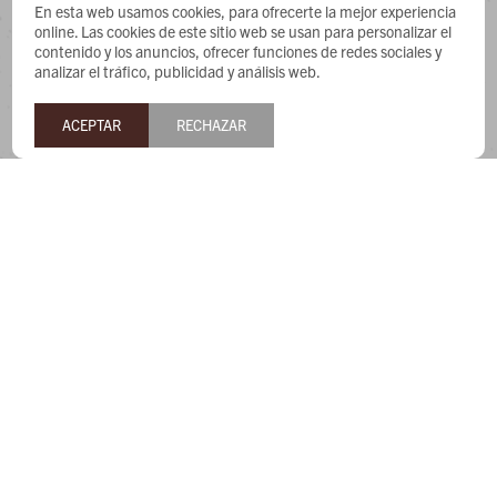
CONTACTO
En esta web usamos cookies, para ofrecerte la mejor experiencia
online. Las cookies de este sitio web se usan para personalizar el
contenido y los anuncios, ofrecer funciones de redes sociales y
Whatsapp: 091487180
analizar el tráfico, publicidad y análisis web.
Teléfono: 27169991
Lunes a jueves de 9:00 a 13:00 y de 14:00 a 17:45, viernes de
ACEPTAR
RECHAZAR
9:30 a 13:00 y de 14:00 a 17:45.
NEWSLETTER
¡Suscribite y recibí todas nuestras novedades!


