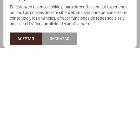
CONTACTO
En esta web usamos cookies, para ofrecerte la mejor experiencia
online. Las cookies de este sitio web se usan para personalizar el
Whatsapp: 091487180
contenido y los anuncios, ofrecer funciones de redes sociales y
analizar el tráfico, publicidad y análisis web.
Teléfono: 27169991
Lunes a jueves de 9:00 a 13:00 y de 14:00 a 17:45, viernes de
ACEPTAR
RECHAZAR
9:30 a 13:00 y de 14:00 a 17:45.
NEWSLETTER
¡Suscribite y recibí todas nuestras novedades!


