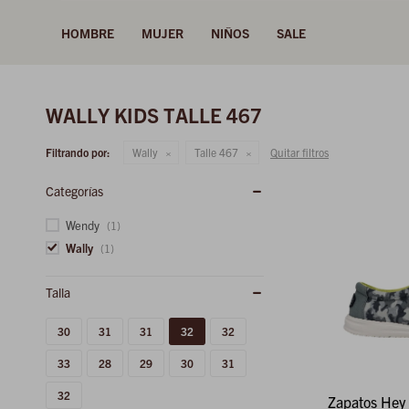
HOMBRE
MUJER
NIÑOS
SALE
WALLY KIDS TALLE 467
Filtrando por:
Wally
Talle 467
Quitar filtros
Categorías
Wendy
(1)
Wally
(1)
30
31
31
32
32
33
28
29
30
31
32
Zapatos Hey