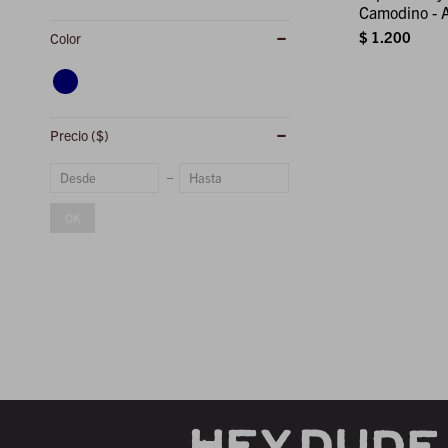
Camodino - 
$
1.200
Color
Precio
($)
OK