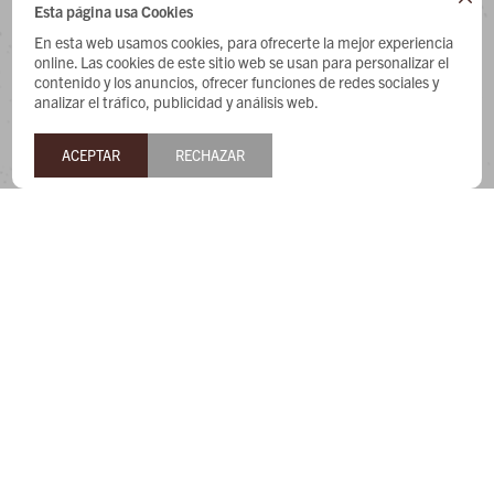
Esta página usa Cookies
CONTACTO
En esta web usamos cookies, para ofrecerte la mejor experiencia
online. Las cookies de este sitio web se usan para personalizar el
Whatsapp: 091487180
contenido y los anuncios, ofrecer funciones de redes sociales y
Teléfono: 27169991
analizar el tráfico, publicidad y análisis web.
Lunes a jueves de 9:00 a 13:00 y de 14:00 a 17:45, viernes de
ACEPTAR
RECHAZAR
9:30 a 13:00 y de 14:00 a 17:45.
NEWSLETTER
¡Suscribite y recibí todas nuestras novedades!


