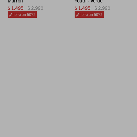
Marrón
Youth - Verde
$
1.495
$
2.990
$
1.495
$
2.990
50
50