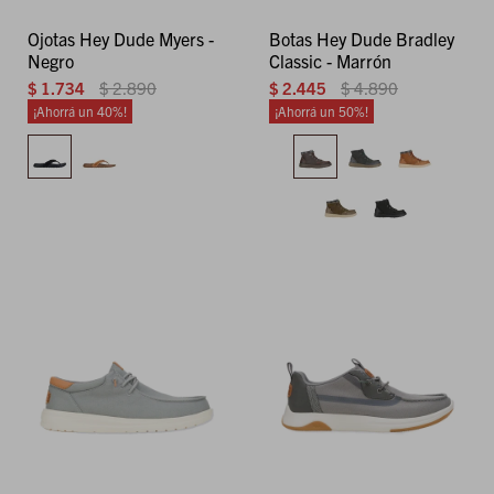
Ojotas Hey Dude Myers -
Botas Hey Dude Bradley
Negro
Classic - Marrón
$
1.734
$
2.890
$
2.445
$
4.890
40
50