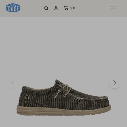
$
0
