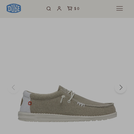
$
0
