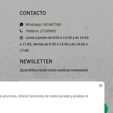
CONTACTO
Whatsapp: 091487180
Teléfono: 27169991
Lunes a jueves de 9:00 a 13:00 y de 14:00
a 17:45, viernes de 9:30 a 13:00 y de 14:00 a
17:45.
NEWSLETTER
¡Suscribite y recibí todas nuestras novedades!

s anuncios, ofrecer funciones de redes sociales y analizar el