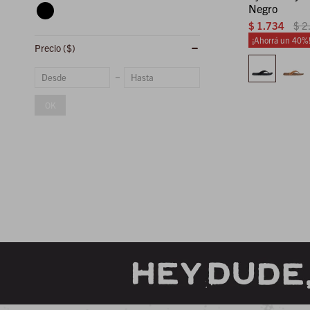
Negro
$
1.734
$
2
40
Precio
($)
OK