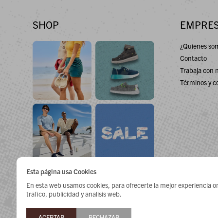
SHOP
EMPRE
¿Quiénes so
Contacto
Trabaja con 
Términos y c
Esta página usa Cookies
En esta web usamos cookies, para ofrecerte la mejor experiencia onli
tráfico, publicidad y análisis web.



ACEPTAR
RECHAZAR