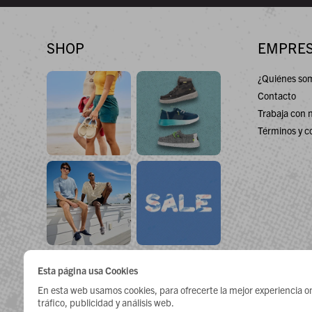
SHOP
EMPRE
¿Quiénes so
Contacto
Trabaja con 
Términos y c
Esta página usa Cookies
En esta web usamos cookies, para ofrecerte la mejor experiencia onli



tráfico, publicidad y análisis web.