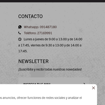
CONTACTO
Whatsapp: 091487180
Teléfono: 27169991
Lunes a jueves de 9:00 a 13:00 y de 14:00
a 17:45, viernes de 9:30 a 13:00 y de 14:00 a
17:45.
NEWSLETTER
¡Suscribite y recibí todas nuestras novedades!

s anuncios, ofrecer funciones de redes sociales y analizar el