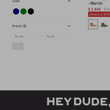
Color
- Marrón
$
2.445
$
4
50
Precio
($)
OK