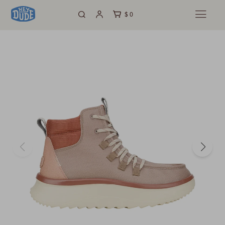
$
0
