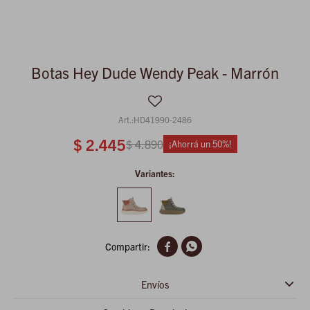
Botas Hey Dude Wendy Peak - Marrón
HD41990-2486
$
2.445
$
4.890
50
Variantes:


Envíos