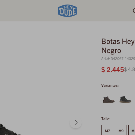
Botas Hey
Negro
HD42067-1432
$
2.445
$
4.
Variantes:
Talle:
M7
M9
M