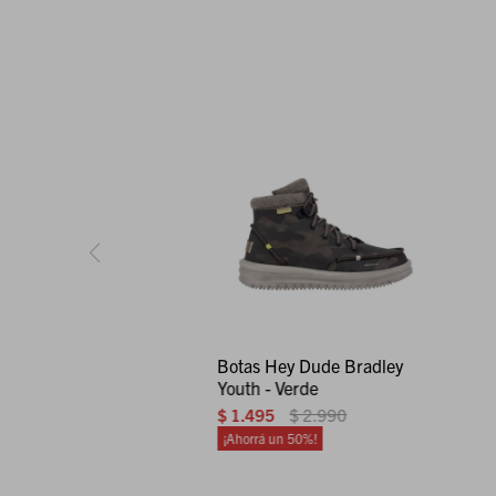
Botas Hey Dude Bradley
Youth - Verde
$
1.495
$
2.990
50