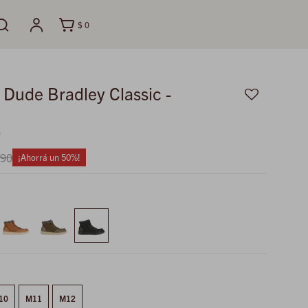
$
0
 Dude Bradley Classic -
9
890
50
10
M11
M12