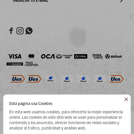




Esta página usa Cookies
© COPYRIGHT 2026 / HEY DUDE
En esta web usamos cookies, para ofrecerte la mejor experiencia
online. Las cookies de este sitio web se usan para personalizar el
29
30
31
32
33
contenido y los anuncios, ofrecer funciones de redes sociales y
analizar el tráfico, publicidad y análisis web.
Guía de talles