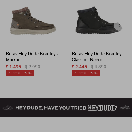
Botas Hey Dude Bradley -
Botas Hey Dude Bradley
Marrón
Classic - Negro
$
1.495
$
2.990
$
2.445
$
4.890
50
50