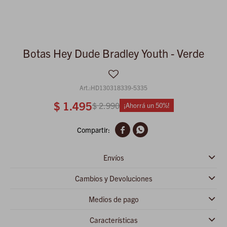
Botas Hey Dude Bradley Youth - Verde
HD130318339-5335
$
1.495
$
2.990
50


Envíos
Cambios y Devoluciones
Medios de pago
Características