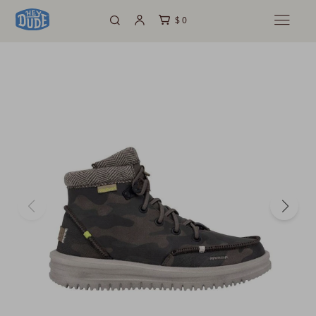
$
0
