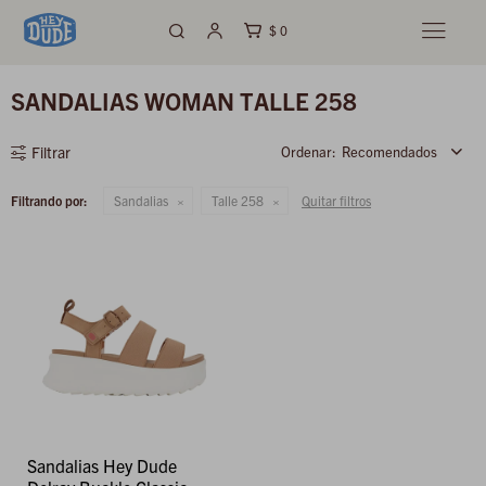
$
0

SANDALIAS WOMAN TALLE 258
Recomendados
Filtrando por:
Sandalias
Talle 258
Quitar filtros
Sandalias Hey Dude