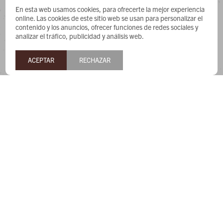
CONTACTO
En esta web usamos cookies, para ofrecerte la mejor experiencia
online. Las cookies de este sitio web se usan para personalizar el
contenido y los anuncios, ofrecer funciones de redes sociales y
Whatsapp: 091487180
analizar el tráfico, publicidad y análisis web.
Teléfono: 27169991
Lunes a jueves de 9:00 a 13:00 y de 14:00 a 17:45, viernes de
ACEPTAR
RECHAZAR
9:30 a 13:00 y de 14:00 a 17:45.
NEWSLETTER
¡Suscribite y recibí todas nuestras novedades!


