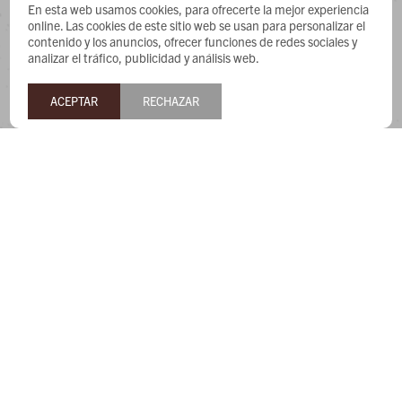
CONTACTO
En esta web usamos cookies, para ofrecerte la mejor experiencia
online. Las cookies de este sitio web se usan para personalizar el
contenido y los anuncios, ofrecer funciones de redes sociales y
Whatsapp: 091487180
analizar el tráfico, publicidad y análisis web.
Teléfono: 27169991
Lunes a jueves de 9:00 a 13:00 y de 14:00 a 17:45, viernes de
ACEPTAR
RECHAZAR
9:30 a 13:00 y de 14:00 a 17:45.
NEWSLETTER
¡Suscribite y recibí todas nuestras novedades!


