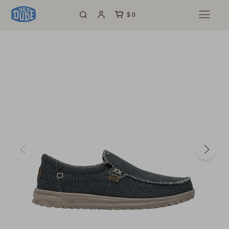
$
0
