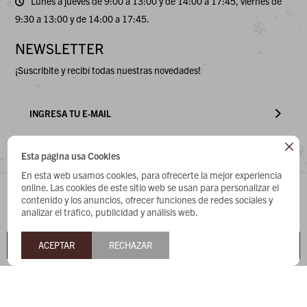
Lunes a jueves de 9:00 a 13:00 y de 14:00 a 17:45, viernes de
9:30 a 13:00 y de 14:00 a 17:45.
NEWSLETTER
¡Suscribite y recibí todas nuestras novedades!

Esta página usa Cookies
En esta web usamos cookies, para ofrecerte la mejor experiencia



online. Las cookies de este sitio web se usan para personalizar el
M7W9
M8W10
M9W11
M10W12
M11
M12
M13
contenido y los anuncios, ofrecer funciones de redes sociales y
analizar el tráfico, publicidad y análisis web.
Guía de talles
ACEPTAR
1
RECHAZAR
COMPRAR