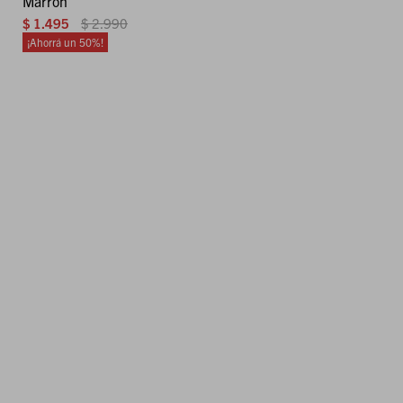
Marrón
$
1.495
$
2.990
50