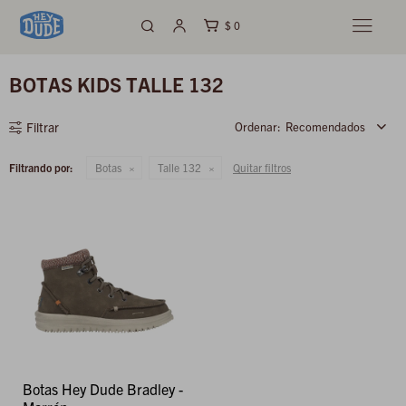
$
0

BOTAS KIDS TALLE 132
Recomendados
Filtrando por:
Botas
Talle 132
Quitar filtros
Botas Hey Dude Bradley -