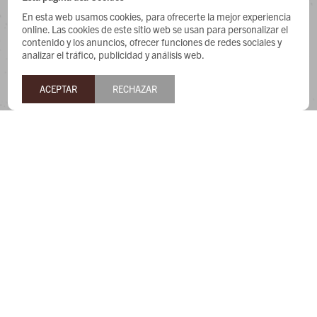
CONTACTO
En esta web usamos cookies, para ofrecerte la mejor experiencia
online. Las cookies de este sitio web se usan para personalizar el
Whatsapp: 091487180
contenido y los anuncios, ofrecer funciones de redes sociales y
analizar el tráfico, publicidad y análisis web.
Teléfono: 27169991
Lunes a jueves de 9:00 a 13:00 y de 14:00 a 17:45, viernes de
ACEPTAR
RECHAZAR
9:30 a 13:00 y de 14:00 a 17:45.
NEWSLETTER
¡Suscribite y recibí todas nuestras novedades!


