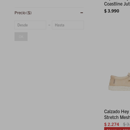
Coastline Jut
$
3.990
Precio
($)
OK
Calzado Hey
Stretch Mesh
$
2.274
$
3