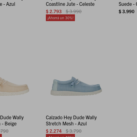
e - Azul
Coastline Jute - Celeste
Suede - 
$
2.793
$
3.990
$
3.990
30
 Dude Wally
Calzado Hey Dude Wally
 - Beige
Stretch Mesh - Azul
.790
$
2.274
$
3.790