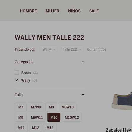
HOMBRE
MUJER
NIÑOS
SALE
WALLY MEN TALLE 222
Filtrando por:
Wally
Talle 222
Quitar filtros
Categorías
Botas
(4)
Wally
(6)
M7
M7W9
M8
M8W10
M9
M9W11
M10
M10W12
M11
M12
M13
Zapatos Hey