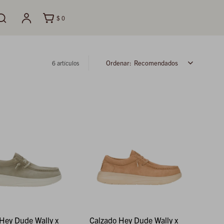
$
0
Recomendados
6 artículos
Hey Dude Wally x
Calzado Hey Dude Wally x