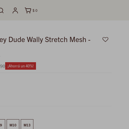
$
0
ey Dude Wally Stretch Mesh -
6
790
40
9
M10
M13