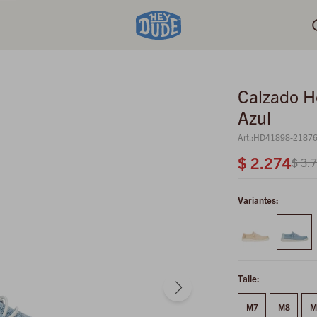
Calzado H
Azul
HD41898-2187
$
2.274
$
3.
Variantes:
Talle:
M7
M8
M