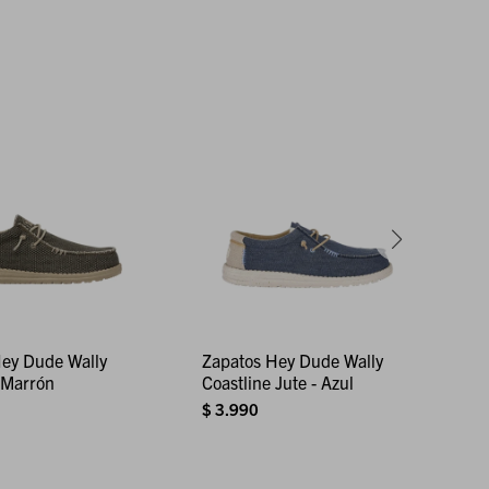
Hey Dude Wally
Zapatos Hey Dude Wally
C
 Marrón
Coastline Jute - Azul
S
$
3.990
$