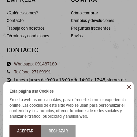
¿Quiénes somos?
Cómo comprar
Contacto
Cambios y devoluciones
Trabaja con nosotros
Preguntas frecuentes
Términos y condiciones
Envíos
CONTACTO
Whatsapp: 091487180
Teléfono: 27169991
Lunes a jueves de 9:00 a 13:00 y de 14:00 a 17:45, viernes de
9:30 a 13:00 y de 14:00 a 17:45.

Esta página usa Cookies
En esta web usamos cookies, para ofrecerte la mejor experiencia
NEWSLETTER
online. Las cookies de este sitio web se usan para personalizar el
contenido y los anuncios, ofrecer funciones de redes sociales y
¡Suscribite y recibí todas nuestras novedades!
analizar el tráfico, publicidad y análisis web.
ACEPTAR
RECHAZAR