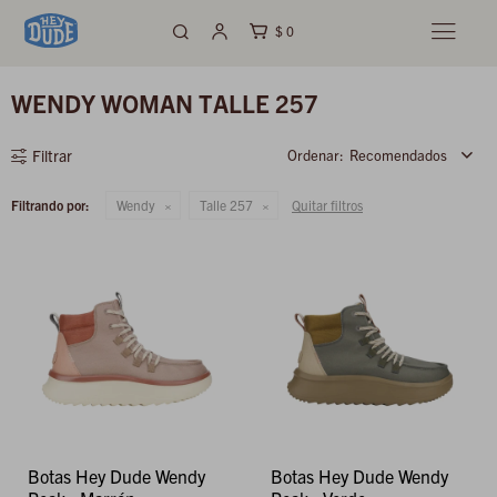
$
0

WENDY WOMAN TALLE 257
Recomendados
Filtrando por:
Wendy
Talle 257
Quitar filtros
Botas Hey Dude Wendy
Botas Hey Dude Wendy