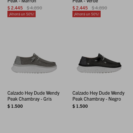
Peak - Marrón
Peak - Verde
$
2.445
$
4.890
$
2.445
$
4.890
50
50
Calzado Hey Dude Wendy
Calzado Hey Dude Wendy
Peak Chambray - Gris
Peak Chambray - Negro
$
1.500
$
1.500