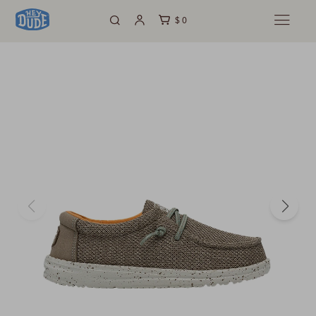
$
0
