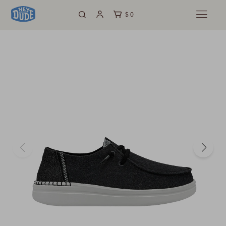
$
0
